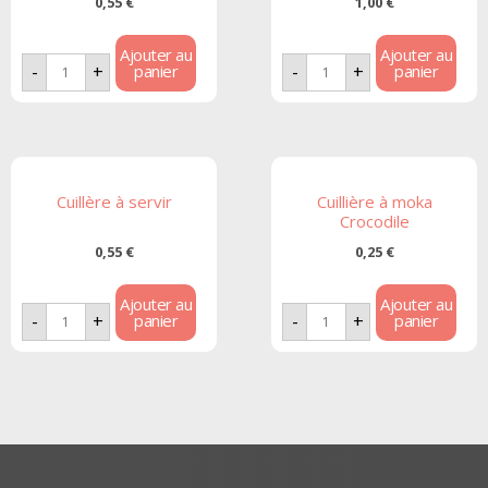
0,55
€
1,00
€
Ajouter au
Ajouter au
panier
panier
-
+
-
+
Cuillère à servir
Cuillière à moka
Crocodile
0,55
€
0,25
€
Ajouter au
Ajouter au
panier
panier
-
+
-
+