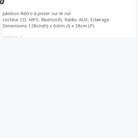
Jukebox Rétro à poser sur le sol
Lecteur CD, MP3, Bluetooth, Radio, AUX, Eclairage
Dimensions 128cm(h) x 64cm (l) x 38cm (P)
125,00
€
Ajouter au panier
Produits similaires