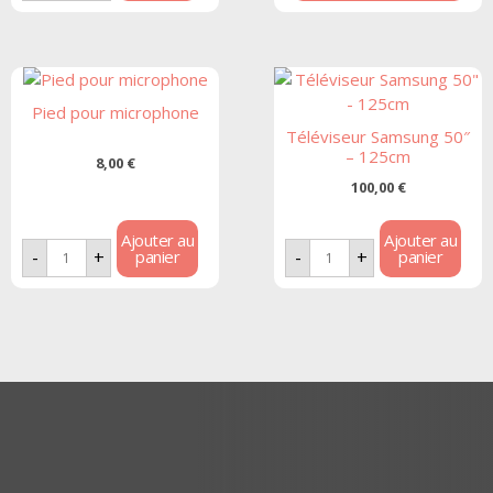
Pied pour microphone
Téléviseur Samsung 50″
– 125cm
8,00
€
100,00
€
Ajouter au
Ajouter au
panier
panier
-
+
-
+